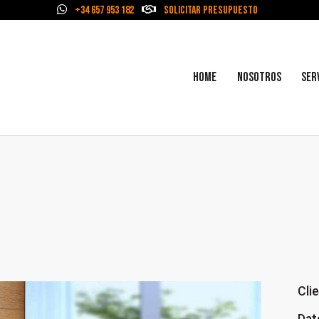
+34 657 953 182
Solicitar Presupuesto
HOME
NOSOTROS
SER
Cli
Dat