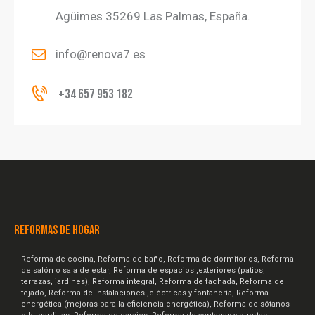
Agüimes 35269 Las Palmas, España.
info@renova7.es
+34 657 953 182
REFORMAS DE HOGAR
Reforma de cocina, Reforma de baño, Reforma de dormitorios, Reforma
de salón o sala de estar, Reforma de espacios ,exteriores (patios,
terrazas, jardines), Reforma integral, Reforma de fachada, Reforma de
tejado, Reforma de instalaciones ,eléctricas y fontanería, Reforma
energética (mejoras para la eficiencia energética), Reforma de sótanos