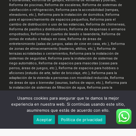
o buhardillas, Reforma de garajes, Reforma de ventanas y puertas,
Reforma de piscinas, Reforma de escaleras, Reforma de sistemas de
calefacción o refrigeración, Reforma para la accesibilidad (rampas,
elevadores, etc.), Reforma para la instalación de domótica, Reforma
para el aprovechamiento de espacios pequeños, Reforma para el
cambio de distribución o uso de las estancias, Reforma de chimeneas,
Reforma de pasillos y distribuidores, Reforma de despensas o armarios
empotrados, Reforma de cuartos de lavado o lavandería, Reforma de
zonas de estudio o trabajo en casa, Reforma de áreas de
entretenimiento (salas de juegos, salas de cine en casa, etc.), Reforma
de zonas de almacenamiento (trasteros, altillos, etc.), Reforma de
terrazas acristaladas o cerramientos, Reforma para la instalación de
sistemas de seguridad, Reforma para la instalación de sistemas de
riego automático, Reforma de espacios para mascotas (casas para
perros, áreas de juegos, etc.), Reforma de espacios para hobbies o
aficiones (estudio de arte, taller de bricolaje, etc.), Reforma para la
adaptación de la vivienda a personas con movilidad reducida, Reforma
de áreas de spa o bienestar (saunas, baños de vapor, etc.), Reforma para
la instalación de sistemas de filtración de agua, Reforma para la
instalación de sistemas de ventilación y aire acondicionado, Reforma
para la creación de espacios de almacenamiento de bicicletas o
Usamos cookies para asegurar que te damos la mejor
motocicletas, Reforma para la instalación de sistemas de iluminación
experiencia en nuestra web. Si continúas usando este sitio,
inteligente, Reforma de áreas de comedor al aire libre, Reforma para la
asumiremos que estás de acuerdo con ello.
creación de áreas de jardinería o huertos urbanos
Aceptar
Política de privacidad
Renova7.es © 2026. Realizado por:
InteraTEC Soluciones Web