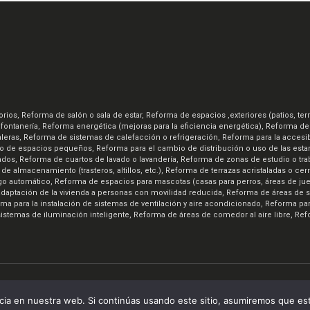
s, Reforma de salón o sala de estar, Reforma de espacios ,exteriores (patios, terr
 fontanería, Reforma energética (mejoras para la eficiencia energética), Reforma d
eras, Reforma de sistemas de calefacción o refrigeración, Reforma para la accesibi
o de espacios pequeños, Reforma para el cambio de distribución o uso de las esta
os, Reforma de cuartos de lavado o lavandería, Reforma de zonas de estudio o tra
de almacenamiento (trasteros, altillos, etc.), Reforma de terrazas acristaladas o ce
ego automático, Reforma de espacios para mascotas (casas para perros, áreas de jue
 la adaptación de la vivienda a personas con movilidad reducida, Reforma de áreas de 
forma para la instalación de sistemas de ventilación y aire acondicionado, Reforma
sistemas de iluminación inteligente, Reforma de áreas de comedor al aire libre, Ref
luciones Web
All rights reserved. |
Aviso Legal
|
Política de Privacidad
ia en nuestra web. Si continúas usando este sitio, asumiremos que est