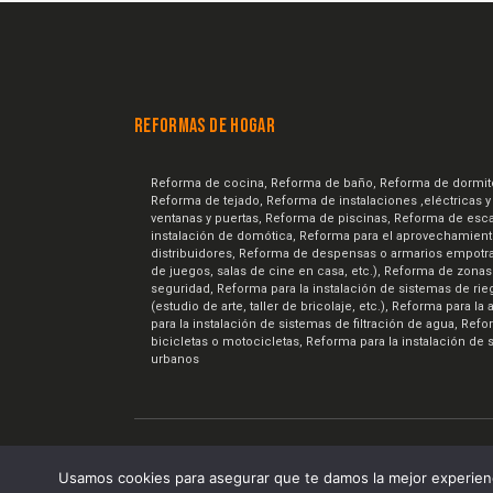
REFORMAS DE HOGAR
Reforma de cocina, Reforma de baño, Reforma de dormitorio
Reforma de tejado, Reforma de instalaciones ,eléctricas y
ventanas y puertas, Reforma de piscinas, Reforma de escal
instalación de domótica, Reforma para el aprovechamient
distribuidores, Reforma de despensas o armarios empotrad
de juegos, salas de cine en casa, etc.), Reforma de zonas 
seguridad, Reforma para la instalación de sistemas de ri
(estudio de arte, taller de bricolaje, etc.), Reforma para
para la instalación de sistemas de filtración de agua, Re
bicicletas o motocicletas, Reforma para la instalación de 
urbanos
Renova7.es © 2026. Realizado por:
InteraTEC So
Usamos cookies para asegurar que te damos la mejor experienc