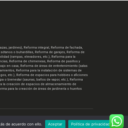
azas, jardines), Reforma integral, Reforma de fachada,
e sótanos o buhardillas, Reforma de garajes, Reforma de
lidad (rampas, elevadores, etc.), Reforma para la
ncias, Reforma de chimeneas, Reforma de pasillos y
bajo en casa, Reforma de áreas de entretenimiento (salas
rramientos, Reforma para la instalación de sistemas de
gos, etc.), Reforma de espacios para hobbies o aficiones
spa o bienestar (saunas, baños de vapor, etc.), Reforma
 para la creación de espacios de almacenamiento de
orma para la creación de áreas de jardinería o huertos
ás de acuerdo con ello.
Aceptar
Política de privacidad