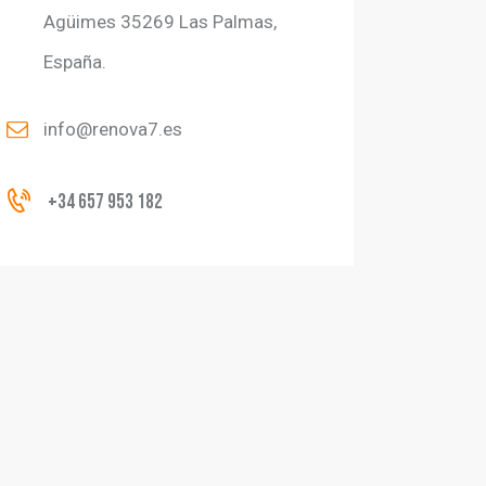
Agüimes 35269 Las Palmas,
España.
info@renova7.es
+34 657 953 182