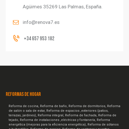
Agüimes 35269 Las Palmas, España.
info@renova7.es
+34 657 953 182
REFORMAS DE HOGAR
Reforma de cocina, Reforma de baño, Reforma de dormitorios, Reforma
de salón o sala de estar, Reforma de espacios ,exteriores (patios,
terrazas, jardines), Reforma integral, Reforma de fachada, Reforma de
tejado, Reforma de instalaciones ,eléctricas y fontanería, Reforma
energética (mejoras para la eficiencia energética), Reforma de sótanos