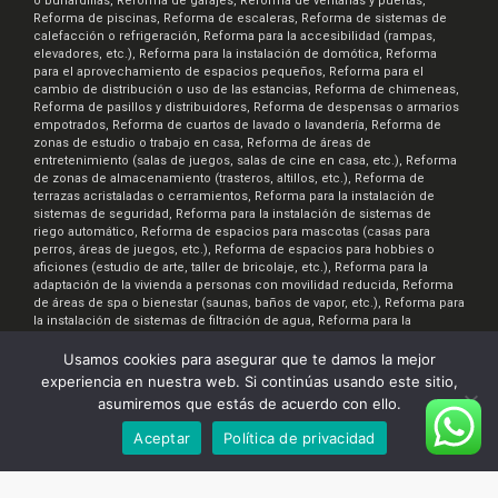
o buhardillas, Reforma de garajes, Reforma de ventanas y puertas,
Reforma de piscinas, Reforma de escaleras, Reforma de sistemas de
calefacción o refrigeración, Reforma para la accesibilidad (rampas,
elevadores, etc.), Reforma para la instalación de domótica, Reforma
para el aprovechamiento de espacios pequeños, Reforma para el
cambio de distribución o uso de las estancias, Reforma de chimeneas,
Reforma de pasillos y distribuidores, Reforma de despensas o armarios
empotrados, Reforma de cuartos de lavado o lavandería, Reforma de
zonas de estudio o trabajo en casa, Reforma de áreas de
entretenimiento (salas de juegos, salas de cine en casa, etc.), Reforma
de zonas de almacenamiento (trasteros, altillos, etc.), Reforma de
terrazas acristaladas o cerramientos, Reforma para la instalación de
sistemas de seguridad, Reforma para la instalación de sistemas de
riego automático, Reforma de espacios para mascotas (casas para
perros, áreas de juegos, etc.), Reforma de espacios para hobbies o
aficiones (estudio de arte, taller de bricolaje, etc.), Reforma para la
adaptación de la vivienda a personas con movilidad reducida, Reforma
de áreas de spa o bienestar (saunas, baños de vapor, etc.), Reforma para
la instalación de sistemas de filtración de agua, Reforma para la
instalación de sistemas de ventilación y aire acondicionado, Reforma
para la creación de espacios de almacenamiento de bicicletas o
Usamos cookies para asegurar que te damos la mejor
motocicletas, Reforma para la instalación de sistemas de iluminación
experiencia en nuestra web. Si continúas usando este sitio,
inteligente, Reforma de áreas de comedor al aire libre, Reforma para la
asumiremos que estás de acuerdo con ello.
creación de áreas de jardinería o huertos urbanos
Aceptar
Política de privacidad
Renova7.es © 2026. Realizado por:
InteraTEC Soluciones Web