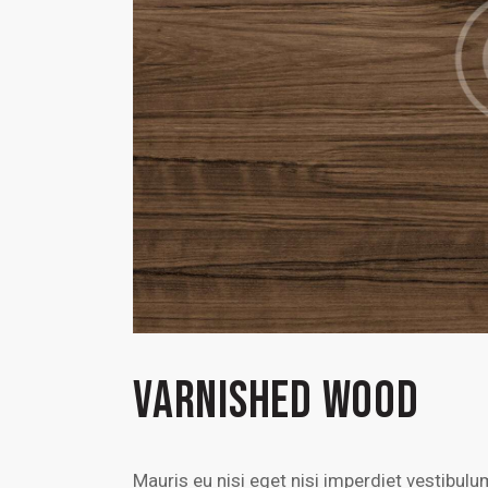
VARNISHED WOOD
Mauris eu nisi eget nisi imperdiet vestibul