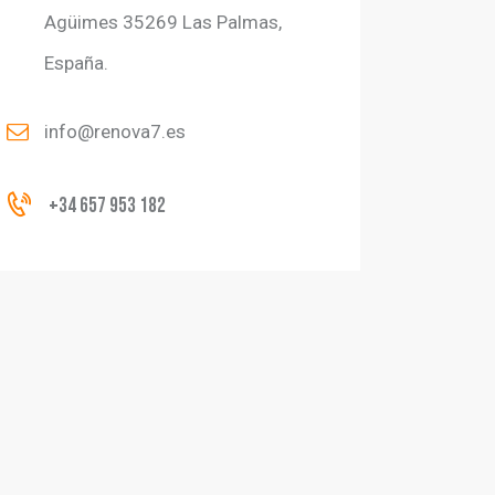
Agüimes 35269 Las Palmas,
España.
info@renova7.es
+34 657 953 182