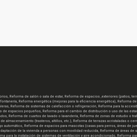
s, Reforma de salón o sala de estar, Reforma de espacios ,exteriores (patios, terr
 fontanería, Reforma energética (mejoras para la eficiencia energética), Reforma d
eras, Reforma de sistemas de calefacción o refrigeración, Reforma para la accesibi
o de espacios pequeños, Reforma para el cambio de distribución o uso de las esta
os, Reforma de cuartos de lavado o lavandería, Reforma de zonas de estudio o tra
de almacenamiento (trasteros, altillos, etc.), Reforma de terrazas acristaladas o ce
ego automático, Reforma de espacios para mascotas (casas para perros, áreas de jue
 la adaptación de la vivienda a personas con movilidad reducida, Reforma de áreas de 
forma para la instalación de sistemas de ventilación y aire acondicionado, Reforma