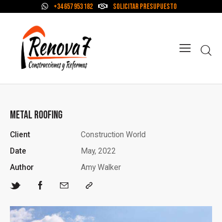
+34 657 953 182
Solicitar Presupuesto
METAL ROOFING
Client
Construction World
Date
May, 2022
Author
Amy Walker