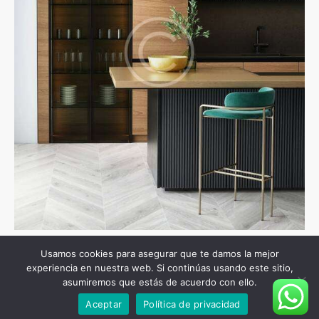
Usamos cookies para asegurar que te damos la mejor
experiencia en nuestra web. Si continúas usando este sitio,
NAVEGACIÓN
Prev Project
Next Project
asumiremos que estás de acuerdo con ello.
DE
Aceptar
Política de privacidad
ENTRADAS