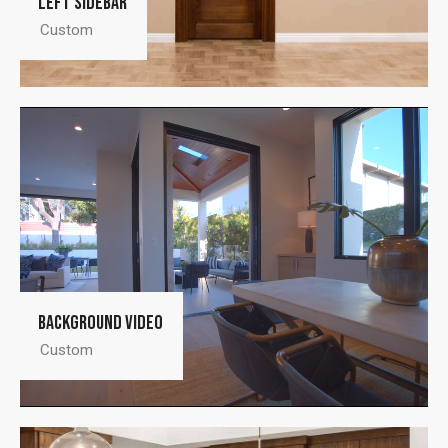
Left sidebar
Custom
Reproductor
de
vídeo
Background video
Custom