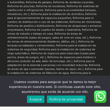
o buhardillas, Reforma de garajes, Reforma de ventanas y puertas,
Reforma de piscinas, Reforma de escaleras, Reforma de sistemas de
calefacción o refrigeración, Reforma para la accesibilidad (rampas,
elevadores, etc.), Reforma para la instalación de domótica, Reforma
para el aprovechamiento de espacios pequeños, Reforma para el
cambio de distribución o uso de las estancias, Reforma de chimeneas,
Reforma de pasillos y distribuidores, Reforma de despensas o armarios
empotrados, Reforma de cuartos de lavado o lavandería, Reforma de
zonas de estudio o trabajo en casa, Reforma de áreas de
entretenimiento (salas de juegos, salas de cine en casa, etc.), Reforma
de zonas de almacenamiento (trasteros, altillos, etc.), Reforma de
terrazas acristaladas o cerramientos, Reforma para la instalación de
sistemas de seguridad, Reforma para la instalación de sistemas de
riego automático, Reforma de espacios para mascotas (casas para
perros, áreas de juegos, etc.), Reforma de espacios para hobbies o
aficiones (estudio de arte, taller de bricolaje, etc.), Reforma para la
adaptación de la vivienda a personas con movilidad reducida, Reforma
de áreas de spa o bienestar (saunas, baños de vapor, etc.), Reforma para
la instalación de sistemas de filtración de agua, Reforma para la
instalación de sistemas de ventilación y aire acondicionado, Reforma
para la creación de espacios de almacenamiento de bicicletas o
Usamos cookies para asegurar que te damos la mejor
motocicletas, Reforma para la instalación de sistemas de iluminación
experiencia en nuestra web. Si continúas usando este sitio,
inteligente, Reforma de áreas de comedor al aire libre, Reforma para la
asumiremos que estás de acuerdo con ello.
creación de áreas de jardinería o huertos urbanos
Aceptar
Política de privacidad
Renova7.es © 2026. Realizado por:
InteraTEC Soluciones Web