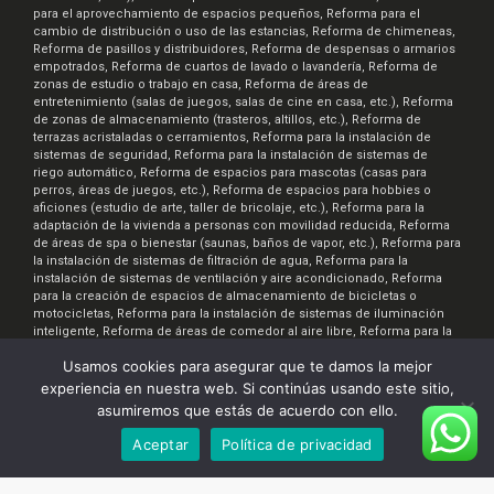
para el aprovechamiento de espacios pequeños, Reforma para el
cambio de distribución o uso de las estancias, Reforma de chimeneas,
Reforma de pasillos y distribuidores, Reforma de despensas o armarios
empotrados, Reforma de cuartos de lavado o lavandería, Reforma de
zonas de estudio o trabajo en casa, Reforma de áreas de
entretenimiento (salas de juegos, salas de cine en casa, etc.), Reforma
de zonas de almacenamiento (trasteros, altillos, etc.), Reforma de
terrazas acristaladas o cerramientos, Reforma para la instalación de
sistemas de seguridad, Reforma para la instalación de sistemas de
riego automático, Reforma de espacios para mascotas (casas para
perros, áreas de juegos, etc.), Reforma de espacios para hobbies o
aficiones (estudio de arte, taller de bricolaje, etc.), Reforma para la
adaptación de la vivienda a personas con movilidad reducida, Reforma
de áreas de spa o bienestar (saunas, baños de vapor, etc.), Reforma para
la instalación de sistemas de filtración de agua, Reforma para la
instalación de sistemas de ventilación y aire acondicionado, Reforma
para la creación de espacios de almacenamiento de bicicletas o
motocicletas, Reforma para la instalación de sistemas de iluminación
inteligente, Reforma de áreas de comedor al aire libre, Reforma para la
creación de áreas de jardinería o huertos urbanos
Usamos cookies para asegurar que te damos la mejor
experiencia en nuestra web. Si continúas usando este sitio,
asumiremos que estás de acuerdo con ello.
Renova7.es © 2026. Realizado por:
InteraTEC Soluciones Web
Aceptar
Política de privacidad
All rights reserved. |
Aviso Legal
|
Política de Privacidad