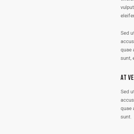
vulput
eleife
Sed ut
accus
quae a
sunt, 
AT V
Sed ut
accus
quae a
sunt.