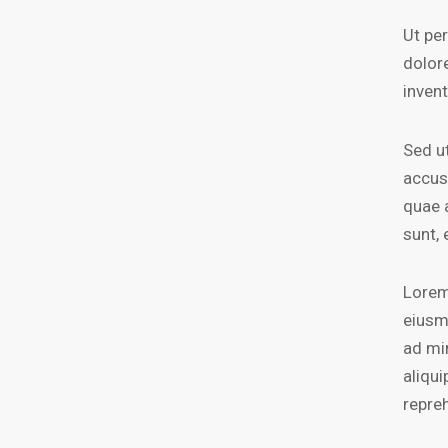
Ut pe
dolor
invent
Sed ut
accus
quae a
sunt, 
Lorem
eiusm
ad mi
aliqu
repre