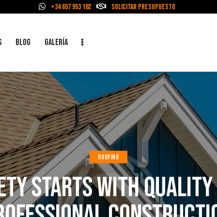
+34 657 953 182
Solicitar Presupuesto
S
BLOG
GALERÍA
ROOFING
ETY STARTS WITH QUALITY
ROFESSIONAL CONSTRUCTI