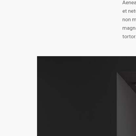
Aenea
et ne
non mo
magna 
tortor