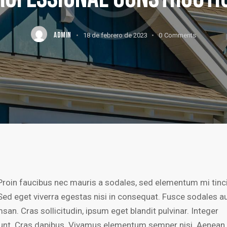
ADMIN
18 de febrero de 2023
0
Comments
Proin faucibus nec mauris a sodales, sed elementum mi tinc
Sed eget viverra egestas nisi in consequat. Fusce sodales a
an. Cras sollicitudin, ipsum eget blandit pulvinar. Integer
dunt. Cras dapibus. Vivamus elementum semper nisi. Aenean