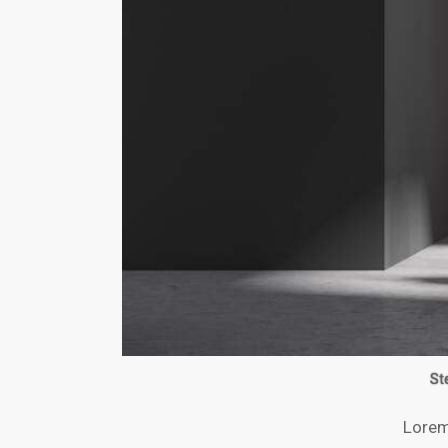
St
Lorem