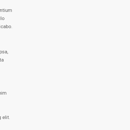
antium
llo
licabo.
psa,
ta
enim
elit.