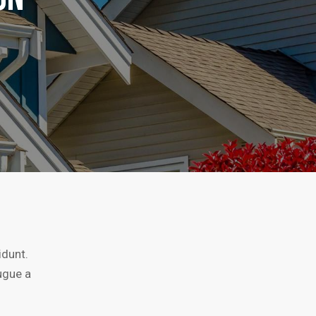
idunt.
ugue a