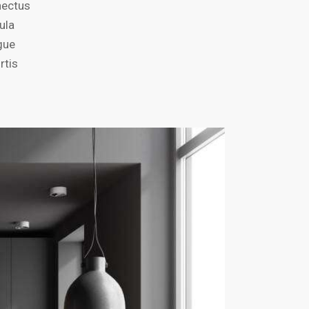
nectus
ula
ugue
rtis