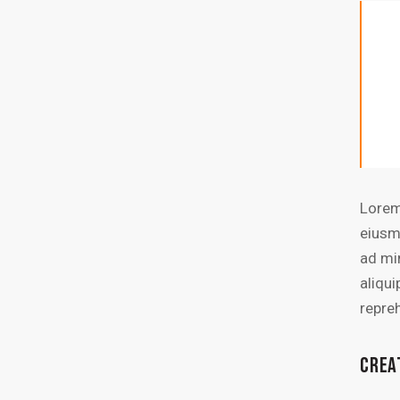
Lorem
eiusm
ad mi
aliqu
repre
CREA