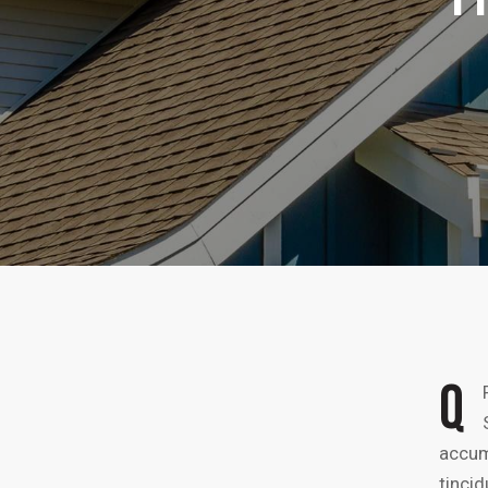
Q
accums
tinci