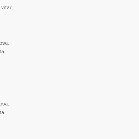
 vitae,
psa,
ta
psa,
ta