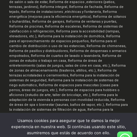
de salón o sala de estar, Reforma de espacios ,exteriores (patios,
terrazas, jardines), Reforma integral, Reforma de fachada, Reforma de
tejado, Reforma de instalaciones ,eléctricas y fontanería, Reforma
energética (mejoras para la eficiencia energética), Reforma de sótanos
o buhardillas, Reforma de garajes, Reforma de ventanas y puertas,
Reforma de piscinas, Reforma de escaleras, Reforma de sistemas de
calefacción o refrigeración, Reforma para la accesibilidad (rampas,
elevadores, etc.), Reforma para la instalación de domótica, Reforma
para el aprovechamiento de espacios pequeños, Reforma para el
cambio de distribución o uso de las estancias, Reforma de chimeneas,
Reforma de pasillos y distribuidores, Reforma de despensas o armarios
empotrados, Reforma de cuartos de lavado o lavandería, Reforma de
zonas de estudio o trabajo en casa, Reforma de áreas de
entretenimiento (salas de juegos, salas de cine en casa, etc.), Reforma
de zonas de almacenamiento (trasteros, altillos, etc.), Reforma de
terrazas acristaladas o cerramientos, Reforma para la instalación de
sistemas de seguridad, Reforma para la instalación de sistemas de
riego automático, Reforma de espacios para mascotas (casas para
perros, áreas de juegos, etc.), Reforma de espacios para hobbies o
aficiones (estudio de arte, taller de bricolaje, etc.), Reforma para la
adaptación de la vivienda a personas con movilidad reducida, Reforma
de áreas de spa o bienestar (saunas, baños de vapor, etc.), Reforma para
la instalación de sistemas de filtración de agua, Reforma para la
instalación de sistemas de ventilación y aire acondicionado, Reforma
para la creación de espacios de almacenamiento de bicicletas o
Usamos cookies para asegurar que te damos la mejor
motocicletas, Reforma para la instalación de sistemas de iluminación
experiencia en nuestra web. Si continúas usando este sitio,
inteligente, Reforma de áreas de comedor al aire libre, Reforma para la
asumiremos que estás de acuerdo con ello.
creación de áreas de jardinería o huertos urbanos