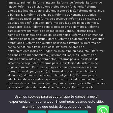
terrazas, jardines), Reforma integral, Reforma de fachada, Reforma de
tejado, Reforma de instalaciones ,eléctricas y fontanería, Reforma
energética (mejoras para la eficiencia energética), Reforma de sótanos
o buhardillas, Reforma de garajes, Reforma de ventanas y puertas,
Reforma de piscinas, Reforma de escaleras, Reforma de sistemas de
calefacción o refrigeración, Reforma para la accesibilidad (rampas,
elevadores, etc.), Reforma para la instalación de domótica, Reforma
para el aprovechamiento de espacios pequeños, Reforma para el
cambio de distribución o uso de las estancias, Reforma de chimeneas,
Reforma de pasillos y distribuidores, Reforma de despensas o armarios
empotrados, Reforma de cuartos de lavado o lavandería, Reforma de
zonas de estudio o trabajo en casa, Reforma de áreas de
entretenimiento (salas de juegos, salas de cine en casa, etc.), Reforma
de zonas de almacenamiento (trasteros, altillos, etc.), Reforma de
terrazas acristaladas o cerramientos, Reforma para la instalación de
sistemas de seguridad, Reforma para la instalación de sistemas de
riego automático, Reforma de espacios para mascotas (casas para
perros, áreas de juegos, etc.), Reforma de espacios para hobbies o
aficiones (estudio de arte, taller de bricolaje, etc.), Reforma para la
adaptación de la vivienda a personas con movilidad reducida, Reforma
de áreas de spa o bienestar (saunas, baños de vapor, etc.), Reforma para
la instalación de sistemas de filtración de agua, Reforma para la
instalación de sistemas de ventilación y aire acondicionado, Reforma
para la creación de espacios de almacenamiento de bicicletas o
Usamos cookies para asegurar que te damos la mejor
motocicletas, Reforma para la instalación de sistemas de iluminación
experiencia en nuestra web. Si continúas usando este sitio,
inteligente, Reforma de áreas de comedor al aire libre, Reforma para la
asumiremos que estás de acuerdo con ello.
creación de áreas de jardinería o huertos urbanos