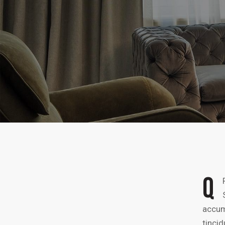
Q
accums
tinci