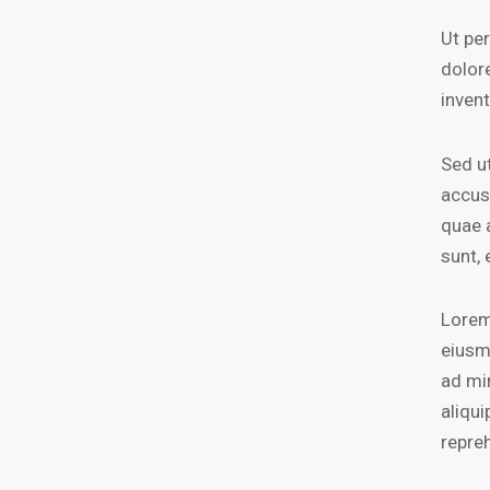
Ut pe
dolor
invent
Sed ut
accus
quae a
sunt, 
Lorem
eiusm
ad mi
aliqu
repre