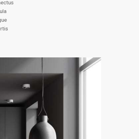
nectus
ula
ugue
rtis