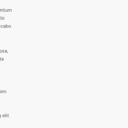
antium
llo
licabo.
psa,
ta
enim
elit.