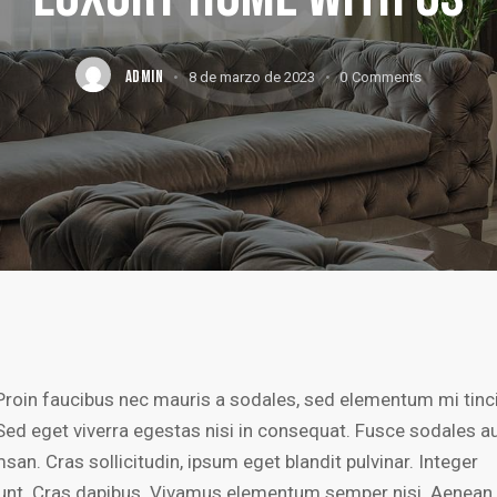
ADMIN
8 de marzo de 2023
0
Comments
Proin faucibus nec mauris a sodales, sed elementum mi tinc
Sed eget viverra egestas nisi in consequat. Fusce sodales a
an. Cras sollicitudin, ipsum eget blandit pulvinar. Integer
dunt. Cras dapibus. Vivamus elementum semper nisi. Aenean