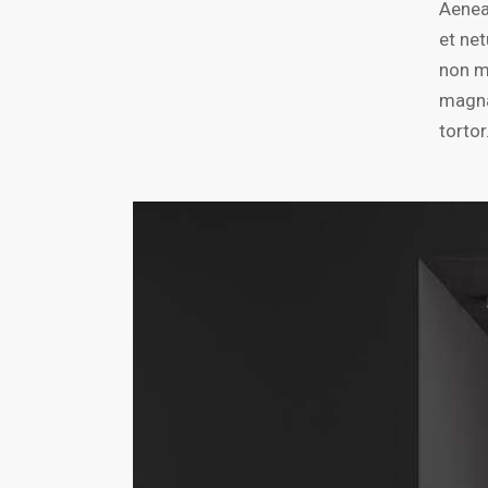
Aenea
et ne
non mo
magna 
tortor