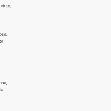
 vitae,
psa,
ta
psa,
ta