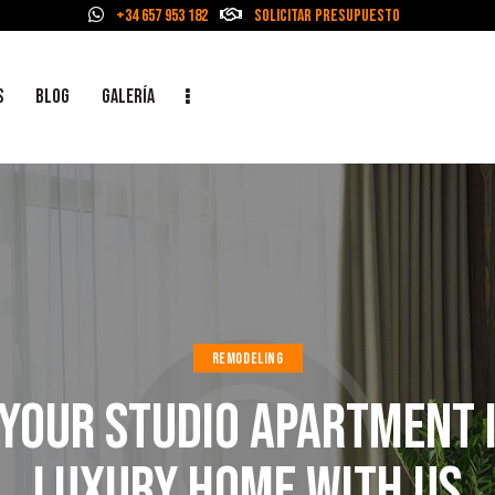
+34 657 953 182
Solicitar Presupuesto
S
BLOG
GALERÍA
REMODELING
YOUR STUDIO APARTMENT 
LUXURY HOME WITH US