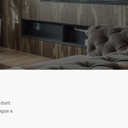
idunt.
ugue a