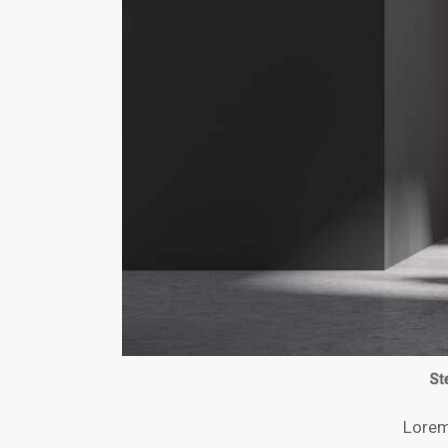
St
Lorem