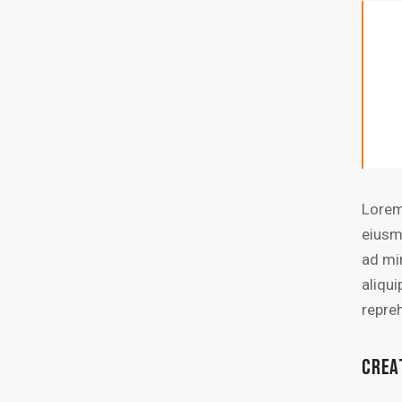
Lorem
eiusm
ad mi
aliqu
repre
CREA