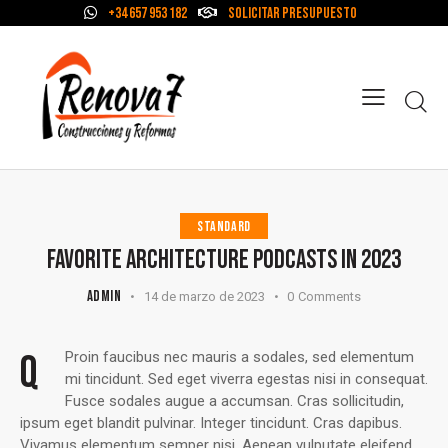
+34 657 953 182
Solicitar Presupuesto
STANDARD
FAVORITE ARCHITECTURE PODCASTS IN 2023
ADMIN
14 de marzo de 2023
0
Comments
Q
Proin faucibus nec mauris a sodales, sed elementum
mi tincidunt. Sed eget viverra egestas nisi in consequat.
Fusce sodales augue a accumsan. Cras sollicitudin,
ipsum eget blandit pulvinar. Integer tincidunt. Cras dapibus.
Vivamus elementum semper nisi. Aenean vulputate eleifend