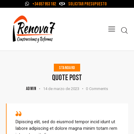
+34 657 953 182
Solicitar Presupuesto
STANDARD
QUOTE POST
ADMIN
14 de marzo de 2023
0
Comments
Dipiscing elit, sed do eiusmod tempor incid idunt ut
labore adipiscing et dolore magna minim totam rem