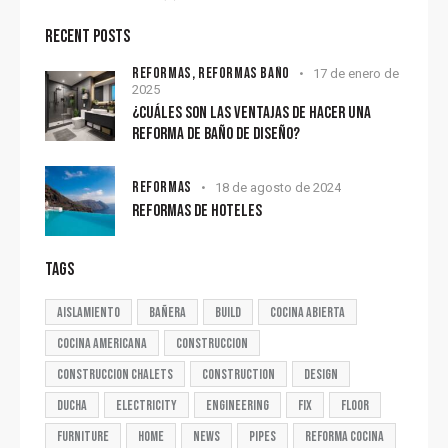
RECENT POSTS
REFORMAS,
REFORMAS BAÑO
17 de enero de
2025
¿CUÁLES SON LAS VENTAJAS DE HACER UNA
REFORMA DE BAÑO DE DISEÑO?
REFORMAS
18 de agosto de 2024
REFORMAS DE HOTELES
TAGS
aislamiento
bañera
build
cocina abierta
cocina americana
construccion
construccion chalets
construction
design
ducha
electricity
engineering
fix
floor
furniture
home
news
pipes
reforma cocina