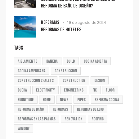
REFORMA DE BAÑO DE DISEÑO?
REFORMAS
18 de agosto de 2024
REFORMAS DE HOTELES
TAGS
aislamiento
bañera
build
cocina abierta
cocina americana
construccion
construccion chalets
construction
design
ducha
electricity
engineering
fix
floor
furniture
home
news
pipes
reforma cocina
reforma de baño
reformas
reformas de lujo
reformas en las palmas
renovation
roofing
window