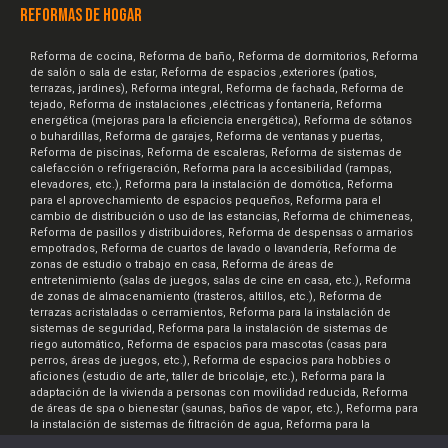
REFORMAS DE HOGAR
Reforma de cocina, Reforma de baño, Reforma de dormitorios, Reforma
de salón o sala de estar, Reforma de espacios ,exteriores (patios,
terrazas, jardines), Reforma integral, Reforma de fachada, Reforma de
tejado, Reforma de instalaciones ,eléctricas y fontanería, Reforma
energética (mejoras para la eficiencia energética), Reforma de sótanos
o buhardillas, Reforma de garajes, Reforma de ventanas y puertas,
Reforma de piscinas, Reforma de escaleras, Reforma de sistemas de
calefacción o refrigeración, Reforma para la accesibilidad (rampas,
elevadores, etc.), Reforma para la instalación de domótica, Reforma
para el aprovechamiento de espacios pequeños, Reforma para el
cambio de distribución o uso de las estancias, Reforma de chimeneas,
Reforma de pasillos y distribuidores, Reforma de despensas o armarios
empotrados, Reforma de cuartos de lavado o lavandería, Reforma de
zonas de estudio o trabajo en casa, Reforma de áreas de
entretenimiento (salas de juegos, salas de cine en casa, etc.), Reforma
de zonas de almacenamiento (trasteros, altillos, etc.), Reforma de
terrazas acristaladas o cerramientos, Reforma para la instalación de
sistemas de seguridad, Reforma para la instalación de sistemas de
riego automático, Reforma de espacios para mascotas (casas para
perros, áreas de juegos, etc.), Reforma de espacios para hobbies o
aficiones (estudio de arte, taller de bricolaje, etc.), Reforma para la
adaptación de la vivienda a personas con movilidad reducida, Reforma
de áreas de spa o bienestar (saunas, baños de vapor, etc.), Reforma para
la instalación de sistemas de filtración de agua, Reforma para la
instalación de sistemas de ventilación y aire acondicionado, Reforma